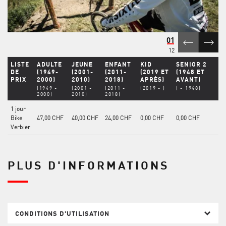
01
12
LISTE
ADULTE
JEUNE
ENFANT
KID
SENIOR 2
DE
(1949-
(2001-
(2011-
(2019 ET
(1948 ET
PRIX
2000)
2010)
2018)
APRÈS)
AVANT)
(1949 -
(2001 -
(2011 -
(2019 - )
( - 1948)
2000)
2010)
2018)
1 jour
Bike
47,00 CHF
40,00 CHF
24,00 CHF
0,00 CHF
0,00 CHF
Verbier
PLUS D'INFORMATIONS
CONDITIONS D'UTILISATION