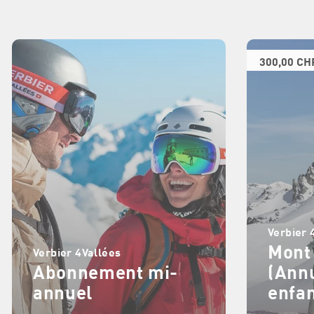
300,00 CH
Verbier 
Mont
Verbier 4Vallées
Abonnement mi-
(Annu
annuel
enfan