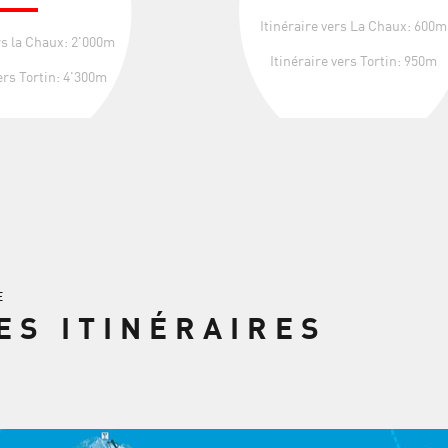
Itinéraire vers La Chaux: 600m
rs la Chaux: 2'000m
Itinéraire vers Tortin: 950m
ers Tortin: 4'300m
E
ES ITINÉRAIRES