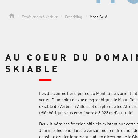
Expériences à Verbier
Freeriding
Mont-Gelé
AU COEUR DU DOMAI
SKIABLE
Les descentes hors-pistes du Mont-Gelé s’orientent 
vents. D’un point de vue géographique, le Mont-Gelé
skiable de Verbier 4Vallées et surplombe les Attelas
téléphérique vous emmènera à 3’023 m d’altitude!
Deux itinéraires freeride officiels existent sur cett
Journée descend dans le versant est, en direction de 
consiste à skier le versant sud, en direction de la 