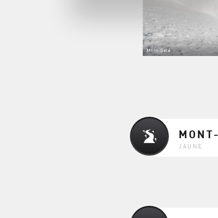
Mont-Gelé
MONT
JAUNE