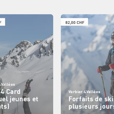
F
82,00 CHF
4Vallées
 4 Card
Verbier 4Vallées
el jeunes et
Forfaits de ski
ts)
plusieurs jour