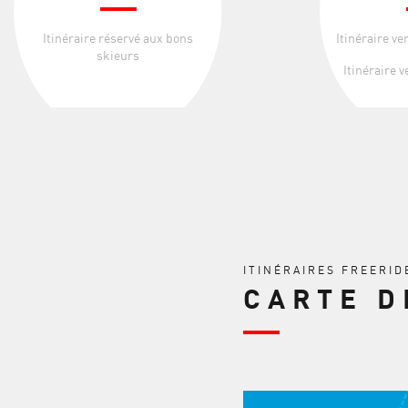
Itinéraire réservé aux bons
Itinéraire ve
skieurs
Itinéraire v
ITINÉRAIRES FREERID
CARTE D