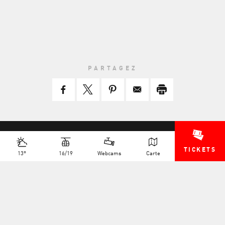
VOIR TOUTES LES
PHOTOS
Valle D'Aosta
Valle D'Aosta
PARTAGEZ
TICKETS
13°
16/19
Webcams
Carte
+41 27 775 25 11