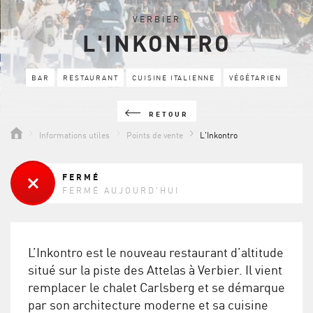
VERBIER
L'INKONTRO
BAR
RESTAURANT
CUISINE ITALIENNE
VÉGÉTARIEN
RETOUR
Informations utiles
Points de vente
L'Inkontro
FERMÉ
FERMÉ AUJOURD'HUI
L’Inkontro est le nouveau restaurant d’altitude
situé sur la piste des Attelas à Verbier. Il vient
remplacer le chalet Carlsberg et se démarque
par son architecture moderne et sa cuisine