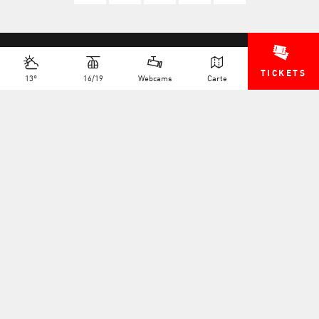
TICKETS
13°
16/19
Webcams
Carte
+41 27 775 25 11
INFO@TELEVERBIER.CH
NEWSLETTER
EMPLOIS
MULTIMÉDIA
QUESTIONS FRÉQUENTES