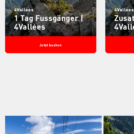
4Vallées
4Vallées
1 Tag Fussgänger |
Zusat
4Vallées
4Vall
Jetzt buchen