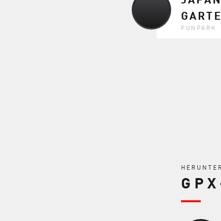
GART
FUNPARK
HERUNTE
GPX