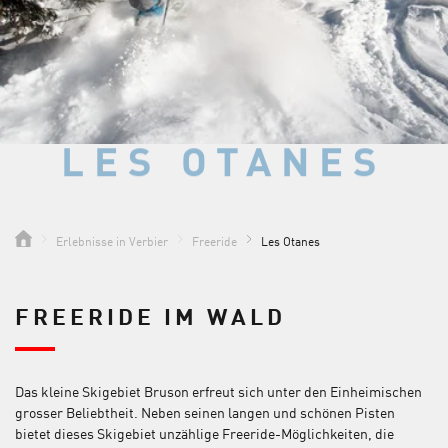
LES OTANES
LES OTANES
Erlebnisse in Verbier
Freeride
Les Otanes
FREERIDE IM WALD
Das kleine Skigebiet Bruson erfreut sich unter den Einheimischen
grosser Beliebtheit. Neben seinen langen und schönen Pisten
bietet dieses Skigebiet unzählige Freeride-Möglichkeiten, die