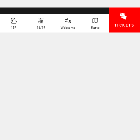
TICKETS
15°
16/19
Webcams
Karte
+41 27 775 25 11
INFO@TELEVERBIER.CH
NEWSLETTER
STELLENANGEBOTE
MULTIMEDIA
HÄUFIG GESTELLETE FRAGEN
PRESSE